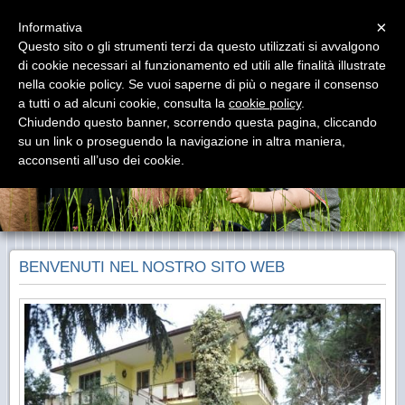
Menu
×
Informativa
Questo sito o gli strumenti terzi da questo utilizzati si avvalgono
Bed and Breakfast Daniela
di cookie necessari al funzionamento ed utili alle finalità illustrate
Camere con prima Colazione via Belvedere 1 - 35010 Cadoneghe PD -
nella cookie policy. Se vuoi saperne di più o negare il consenso
mail: info@bedpadova.com
a tutti o ad alcuni cookie, consulta la
cookie policy
.
Chiudendo questo banner, scorrendo questa pagina, cliccando
su un link o proseguendo la navigazione in altra maniera,
acconsenti all’uso dei cookie.
BENVENUTI NEL NOSTRO SITO WEB