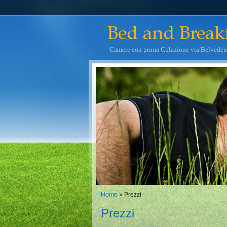
Camere con prima Colazione via Belveder
Home
» Prezzi
Prezzi