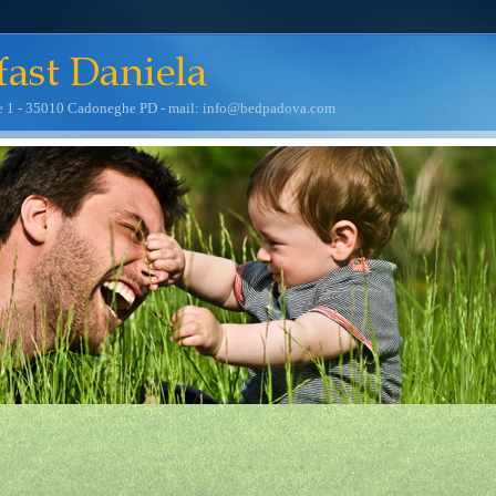
e 1 - 35010 Cadoneghe PD - mail: info@bedpadova.com